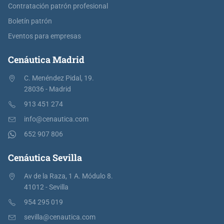
Contratación patrón profesional
Boletín patrón
Eventos para empresas
Cenáutica Madrid
C. Menéndez Pidal, 19.
28036 - Madrid
913 451 274
info@cenautica.com
652 907 806
Cenáutica Sevilla
Av de la Raza, 1 A. Módulo 8.
41012 - Sevilla
954 295 019
sevilla@cenautica.com