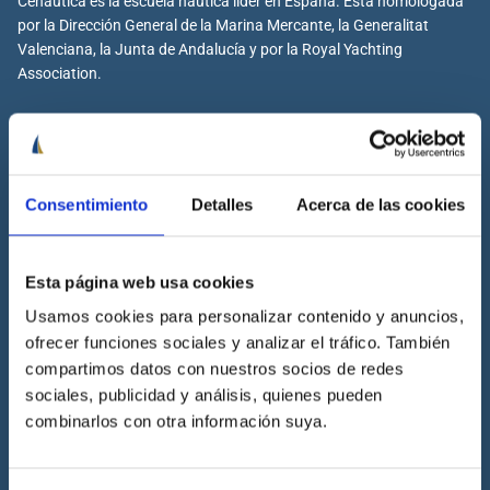
Cenáutica es la escuela náutica lider en España. Está homologada
por la Dirección General de la Marina Mercante, la Generalitat
Valenciana, la Junta de Andalucía y por la Royal Yachting
Association.
Cenáutica
Consentimiento
Detalles
Acerca de las cookies
Escuela náutica
Escuela náutica virtual
Esta página web usa cookies
Contacta con Cenáutica
Usamos cookies para personalizar contenido y anuncios,
Historia de Cenáutica
ofrecer funciones sociales y analizar el tráfico. También
Trabaja con Cenáutica
compartimos datos con nuestros socios de redes
Sala de prensa
sociales, publicidad y análisis, quienes pueden
combinarlos con otra información suya.
Preguntas frecuentes
Diccionario Náutico