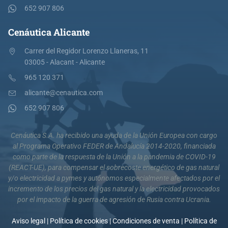
652 907 806
Cenáutica Alicante
Carrer del Regidor Lorenzo Llaneras, 11
03005 - Alacant - Alicante
965 120 371
alicante@cenautica.com
652 907 806
Cenáutica S.A. ha recibido una ayuda de la Unión Europea con cargo
al Programa Operativo FEDER de Andalucía 2014-2020, financiada
como parte de la respuesta de la Unión a la pandemia de COVID-19
(REACT-UE), para compensar el sobrecoste energético de gas natural
y/o electricidad a pymes y autónomos especialmente afectados por el
incremento de los precios del gas natural y la electricidad provocados
por el impacto de la guerra de agresión de Rusia contra Ucrania.
Aviso legal
|
Política de cookies
|
Condiciones de venta
|
Política de