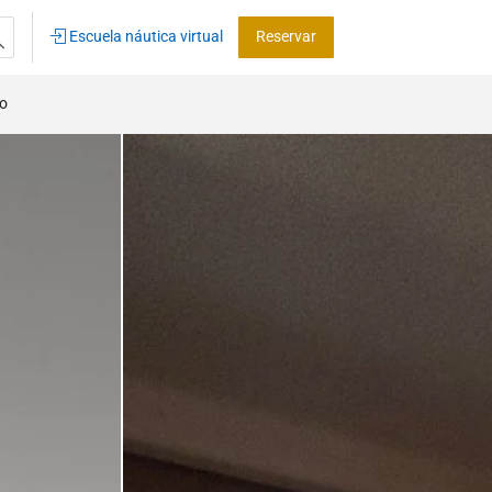
Escuela náutica virtual
Reservar
co