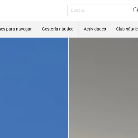
nes para navegar
Gestoría náutica
Actividades
Club náuti