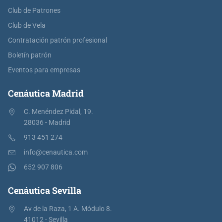
Club de Patrones
Club de Vela
Contratación patrón profesional
Boletín patrón
Eventos para empresas
Cenáutica Madrid
C. Menéndez Pidal, 19.
28036 - Madrid
913 451 274
info@cenautica.com
652 907 806
Cenáutica Sevilla
Av de la Raza, 1 A. Módulo 8.
41012 - Sevilla