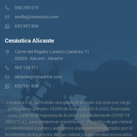
954 295 019
sevilla@cenautica.com
652 907 806
Cenáutica Alicante
Carrer del Regidor Lorenzo Llaneras, 11
03005 - Alacant - Alicante
965 120 371
alicante@cenautica.com
652 907 806
Cenáutica S.A. ha recibido una ayuda de la Unión Europea con cargo
al Programa Operativo FEDER de Andalucía 2014-2020, financiada
como parte de la respuesta de la Unión a la pandemia de COVID-19
(REACT-UE), para compensar el sobrecoste energético de gas natural
y/o electricidad a pymes y autónomos especialmente afectados por el
incremento de los precios del gas natural y la electricidad provocados