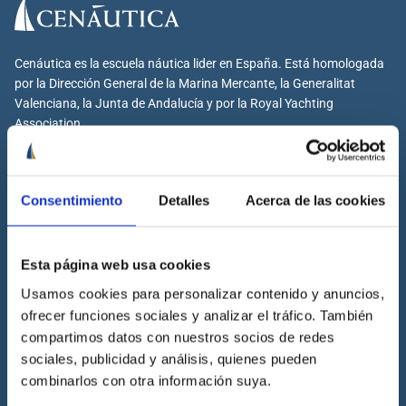
Cenáutica es la escuela náutica lider en España. Está homologada
por la Dirección General de la Marina Mercante, la Generalitat
Valenciana, la Junta de Andalucía y por la Royal Yachting
Association.
Consentimiento
Detalles
Acerca de las cookies
Cenáutica
Escuela náutica
Esta página web usa cookies
Escuela náutica virtual
Usamos cookies para personalizar contenido y anuncios,
Contacta con Cenáutica
ofrecer funciones sociales y analizar el tráfico. También
Historia de Cenáutica
compartimos datos con nuestros socios de redes
sociales, publicidad y análisis, quienes pueden
Trabaja con Cenáutica
combinarlos con otra información suya.
Sala de prensa