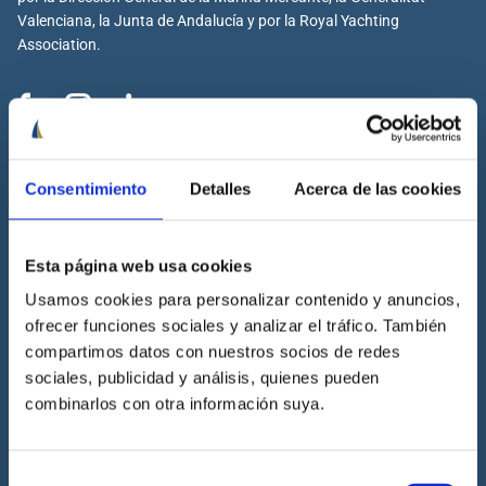
Valenciana, la Junta de Andalucía y por la Royal Yachting
Association.
Cenáutica
Consentimiento
Detalles
Acerca de las cookies
Escuela náutica
Escuela náutica virtual
Esta página web usa cookies
Contacta con Cenáutica
Historia de Cenáutica
Usamos cookies para personalizar contenido y anuncios,
ofrecer funciones sociales y analizar el tráfico. También
Trabaja con Cenáutica
compartimos datos con nuestros socios de redes
Sala de prensa
sociales, publicidad y análisis, quienes pueden
Preguntas frecuentes
combinarlos con otra información suya.
Diccionario Náutico
Blog
Selección