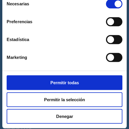
Necesarias
de
Prácticas de titulaciones náuticas
consentimiento
Prácticas de PNB
Preferencias
Prácticas de PER
Prácticas de ampliación de atribuciones de PER
Estadística
Prácticas de Patrón de Yate
Prácticas de Capitán de Yate
Marketing
Prácticas de habilitación a vela
Titulaciones náuticas
Permitir todas
Curso de Licencia de Navegación
Curso de PNB
Permitir la selección
Curso de PER
Curso de Patrón de Yate
Denegar
Curso de Capitán de Yate
Curso de PPER