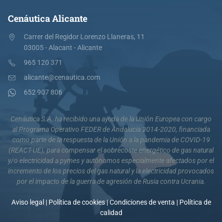
Cenáutica Alicante
Carrer del Regidor Lorenzo Llaneras, 11
03005 - Alacant - Alicante
965 120 371
alicante@cenautica.com
652 907 806
Cenáutica S.A. ha recibido una ayuda de la Unión Europea con cargo
al Programa Operativo FEDER de Andalucía 2014-2020, financiada
como parte de la respuesta de la Unión a la pandemia de COVID-19
(REACT-UE), para compensar el sobrecoste energético de gas natural
y/o electricidad a pymes y autónomos especialmente afectados por el
incremento de los precios del gas natural y la electricidad provocados
por el impacto de la guerra de agresión de Rusia contra Ucrania.
Aviso legal
|
Política de cookies
|
Condiciones de venta
|
Política de
calidad