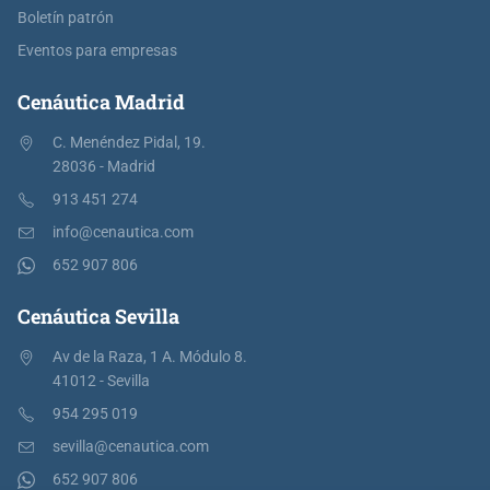
Boletín patrón
Eventos para empresas
Cenáutica Madrid
C. Menéndez Pidal, 19.
28036 - Madrid
913 451 274
info@cenautica.com
652 907 806
Cenáutica Sevilla
Av de la Raza, 1 A. Módulo 8.
41012 - Sevilla
954 295 019
sevilla@cenautica.com
652 907 806