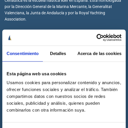
Cenáutica es la escuela náutica lider en España. Está homologada
por la Dirección General de la Marina Mercante, la Generalitat
Valenciana, la Junta de Andalucía y por la Royal Yachting
Association.
Cenáutica
Consentimiento
Detalles
Acerca de las cookies
Escuela náutica
Escuela náutica virtual
Esta página web usa cookies
Contacta con Cenáutica
Usamos cookies para personalizar contenido y anuncios,
Historia de Cenáutica
ofrecer funciones sociales y analizar el tráfico. También
Trabaja con Cenáutica
compartimos datos con nuestros socios de redes
Sala de prensa
sociales, publicidad y análisis, quienes pueden
combinarlos con otra información suya.
Preguntas frecuentes
Diccionario Náutico