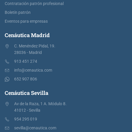
Contratación patrón profesional
Boletín patrón
Eventos para empresas
Cenáutica Madrid
C. Menéndez Pidal, 19.
28036 - Madrid
913 451 274
info@cenautica.com
652 907 806
Cenáutica Sevilla
Av de la Raza, 1 A. Módulo 8.
41012 - Sevilla
954 295 019
sevilla@cenautica.com