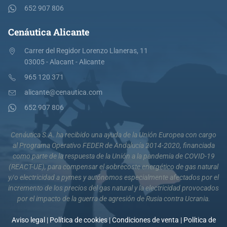
652 907 806
Cenáutica Alicante
Carrer del Regidor Lorenzo Llaneras, 11
03005 - Alacant - Alicante
965 120 371
alicante@cenautica.com
652 907 806
Cenáutica S.A. ha recibido una ayuda de la Unión Europea con cargo
al Programa Operativo FEDER de Andalucía 2014-2020, financiada
como parte de la respuesta de la Unión a la pandemia de COVID-19
(REACT-UE), para compensar el sobrecoste energético de gas natural
y/o electricidad a pymes y autónomos especialmente afectados por el
incremento de los precios del gas natural y la electricidad provocados
por el impacto de la guerra de agresión de Rusia contra Ucrania.
Aviso legal
|
Política de cookies
|
Condiciones de venta
|
Política de