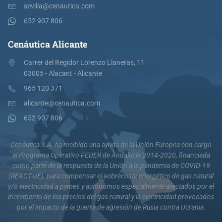
sevilla@cenautica.com
652 907 806
Cenáutica Alicante
Carrer del Regidor Lorenzo Llaneras, 11
03005 - Alacant - Alicante
965 120 371
alicante@cenautica.com
652 907 806
Cenáutica S.A. ha recibido una ayuda de la Unión Europea con cargo
al Programa Operativo FEDER de Andalucía 2014-2020, financiada
como parte de la respuesta de la Unión a la pandemia de COVID-19
(REACT-UE), para compensar el sobrecoste energético de gas natural
y/o electricidad a pymes y autónomos especialmente afectados por el
incremento de los precios del gas natural y la electricidad provocados
por el impacto de la guerra de agresión de Rusia contra Ucrania.