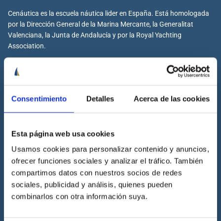
Cenáutica es la escuela náutica lider en España. Está homologada
por la Dirección General de la Marina Mercante, la Generalitat
Valenciana, la Junta de Andalucía y por la Royal Yachting
Association.
Cenáutica
Consentimiento
Detalles
Acerca de las cookies
Escuela náutica
Escuela náutica virtual
Esta página web usa cookies
Contacta con Cenáutica
Usamos cookies para personalizar contenido y anuncios,
ofrecer funciones sociales y analizar el tráfico. También
Historia de Cenáutica
compartimos datos con nuestros socios de redes
Trabaja con Cenáutica
sociales, publicidad y análisis, quienes pueden
Sala de prensa
combinarlos con otra información suya.
Preguntas frecuentes
Diccionario Náutico