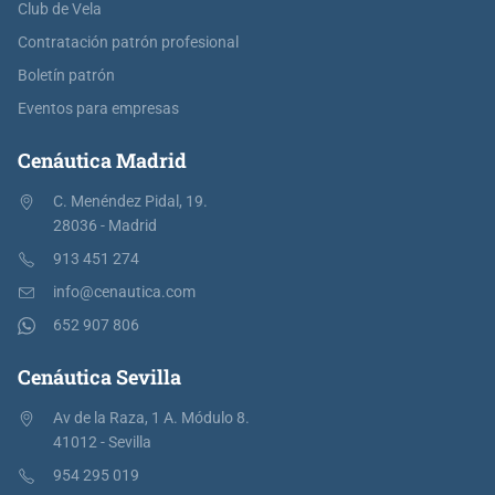
Club de Vela
Contratación patrón profesional
Boletín patrón
Eventos para empresas
Cenáutica Madrid
C. Menéndez Pidal, 19.
28036 - Madrid
913 451 274
info@cenautica.com
652 907 806
Cenáutica Sevilla
Av de la Raza, 1 A. Módulo 8.
41012 - Sevilla
954 295 019