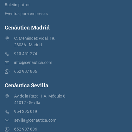
Boletín patrón
Eventos para empresas
Cenáutica Madrid
C. Menéndez Pidal, 19.
28036 - Madrid
913 451 274
info@cenautica.com
652 907 806
Cenáutica Sevilla
Av de la Raza, 1 A. Módulo 8.
41012 - Sevilla
954 295 019
sevilla@cenautica.com
652 907 806