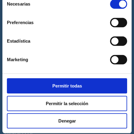
Necesarias
de
Prácticas de titulaciones náuticas
consentimiento
Prácticas de PNB
Preferencias
Prácticas de PER
Prácticas de ampliación de atribuciones de PER
Estadística
Prácticas de Patrón de Yate
Prácticas de Capitán de Yate
Marketing
Prácticas de habilitación a vela
Titulaciones náuticas
Permitir todas
Curso de Licencia de Navegación
Curso de PNB
Permitir la selección
Curso de PER
Curso de Patrón de Yate
Denegar
Curso de Capitán de Yate
Curso de PPER