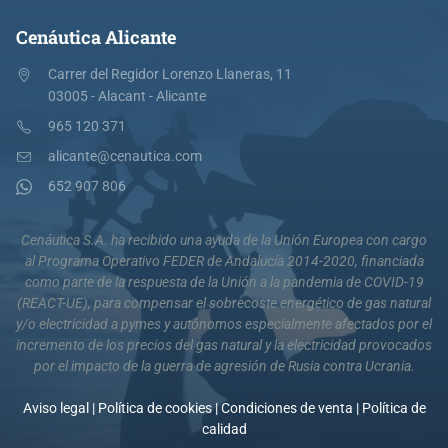
Cenáutica Alicante
Carrer del Regidor Lorenzo Llaneras, 11
03005 - Alacant - Alicante
965 120 371
alicante@cenautica.com
652 907 806
Cenáutica S.A. ha recibido una ayuda de la Unión Europea con cargo
al Programa Operativo FEDER de Andalucía 2014-2020, financiada
como parte de la respuesta de la Unión a la pandemia de COVID-19
(REACT-UE), para compensar el sobrecoste energético de gas natural
y/o electricidad a pymes y autónomos especialmente afectados por el
incremento de los precios del gas natural y la electricidad provocados
por el impacto de la guerra de agresión de Rusia contra Ucrania.
Aviso legal
|
Política de cookies
|
Condiciones de venta
|
Política de
calidad