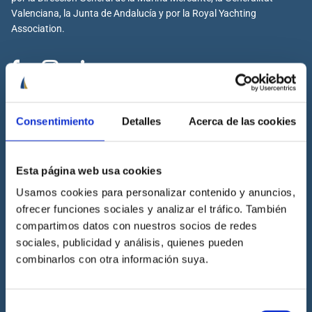
Valenciana, la Junta de Andalucía y por la Royal Yachting
Association.
Cenáutica
Consentimiento
Detalles
Acerca de las cookies
Escuela náutica
Escuela náutica virtual
Esta página web usa cookies
Contacta con Cenáutica
Historia de Cenáutica
Usamos cookies para personalizar contenido y anuncios,
ofrecer funciones sociales y analizar el tráfico. También
Trabaja con Cenáutica
compartimos datos con nuestros socios de redes
Sala de prensa
sociales, publicidad y análisis, quienes pueden
Preguntas frecuentes
combinarlos con otra información suya.
Diccionario Náutico
Blog
Selección