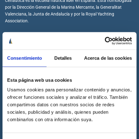
Cenáutica es la escuela náutica lider en España. Está homologada
por la Dirección General de la Marina Mercante, la Generalitat
Valenciana, la Junta de Andalucía y por la Royal Yachting
Association.
Cenáutica
Consentimiento
Detalles
Acerca de las cookies
Escuela náutica
Escuela náutica virtual
Esta página web usa cookies
Contacta con Cenáutica
Usamos cookies para personalizar contenido y anuncios,
Historia de Cenáutica
ofrecer funciones sociales y analizar el tráfico. También
Trabaja con Cenáutica
compartimos datos con nuestros socios de redes
Sala de prensa
sociales, publicidad y análisis, quienes pueden
combinarlos con otra información suya.
Preguntas frecuentes
Diccionario Náutico