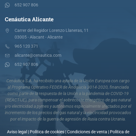
652 907 806
Cenáutica Alicante
Carrer del Regidor Lorenzo Llaneras, 11
03005 - Alacant - Alicante
965 120 371
alicante@cenautica.com
652 907 806
Cenáutica S.A. ha recibido una ayuda de la Unión Europea con cargo
al Programa Operativo FEDER de Andalucía 2014-2020, financiada
como parte de la respuesta de la Unión a la pandemia de COVID-19
(REACT-UE), para compensar el sobrecoste energético de gas natural
y/o electricidad a pymes y autónomos especialmente afectados por el
incremento de los precios del gas natural y la electricidad provocados
por el impacto de la guerra de agresión de Rusia contra Ucrania.
Aviso legal
|
Política de cookies
|
Condiciones de venta
|
Política de