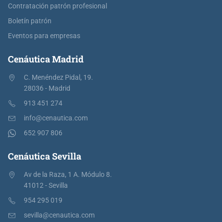
Contratación patrón profesional
Boletín patrón
Eventos para empresas
Cenáutica Madrid
C. Menéndez Pidal, 19.
28036 - Madrid
913 451 274
info@cenautica.com
652 907 806
Cenáutica Sevilla
Av de la Raza, 1 A. Módulo 8.
41012 - Sevilla
954 295 019
sevilla@cenautica.com