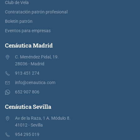
Club de Vela
Contratación patrón profesional
Boletín patrón
Eventos para empresas
Cenáutica Madrid
C. Menéndez Pidal, 19.
28036 - Madrid
913 451 274
info@cenautica.com
652 907 806
Cenáutica Sevilla
Av de la Raza, 1 A. Módulo 8.
41012 - Sevilla
954 295 019