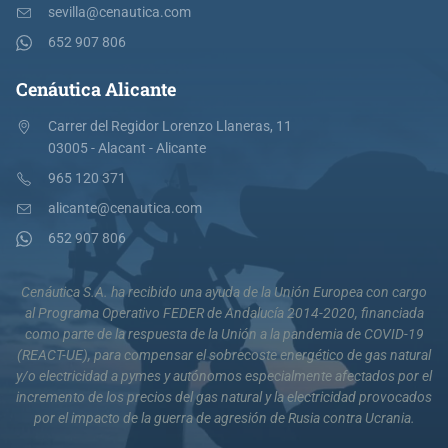
sevilla@cenautica.com
652 907 806
Cenáutica Alicante
Carrer del Regidor Lorenzo Llaneras, 11
03005 - Alacant - Alicante
965 120 371
alicante@cenautica.com
652 907 806
Cenáutica S.A. ha recibido una ayuda de la Unión Europea con cargo
al Programa Operativo FEDER de Andalucía 2014-2020, financiada
como parte de la respuesta de la Unión a la pandemia de COVID-19
(REACT-UE), para compensar el sobrecoste energético de gas natural
y/o electricidad a pymes y autónomos especialmente afectados por el
incremento de los precios del gas natural y la electricidad provocados
por el impacto de la guerra de agresión de Rusia contra Ucrania.