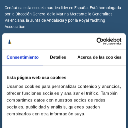
Cenáutica es la escuela náutica lider en España. Está homologada
por la Dirección General de la Marina Mercante, la Generalitat
Valenciana, la Junta de Andalucía y por la Royal Yachting
Association.
Cenáutica
Consentimiento
Detalles
Acerca de las cookies
Escuela náutica
Escuela náutica virtual
Esta página web usa cookies
Contacta con Cenáutica
Usamos cookies para personalizar contenido y anuncios,
ofrecer funciones sociales y analizar el tráfico. También
Historia de Cenáutica
compartimos datos con nuestros socios de redes
Trabaja con Cenáutica
sociales, publicidad y análisis, quienes pueden
Sala de prensa
combinarlos con otra información suya.
Preguntas frecuentes
Diccionario Náutico