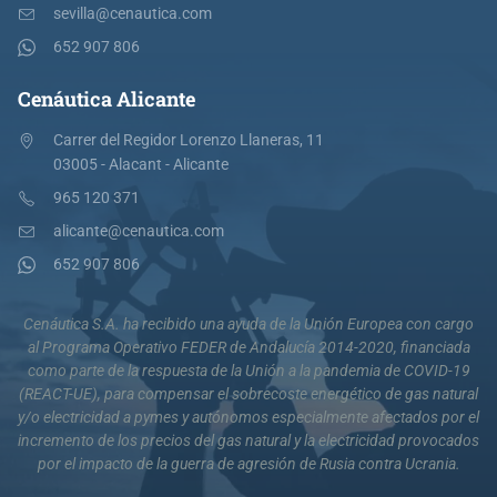
sevilla@cenautica.com
652 907 806
Cenáutica Alicante
Carrer del Regidor Lorenzo Llaneras, 11
03005 - Alacant - Alicante
965 120 371
alicante@cenautica.com
652 907 806
Cenáutica S.A. ha recibido una ayuda de la Unión Europea con cargo
al Programa Operativo FEDER de Andalucía 2014-2020, financiada
como parte de la respuesta de la Unión a la pandemia de COVID-19
(REACT-UE), para compensar el sobrecoste energético de gas natural
y/o electricidad a pymes y autónomos especialmente afectados por el
incremento de los precios del gas natural y la electricidad provocados
por el impacto de la guerra de agresión de Rusia contra Ucrania.