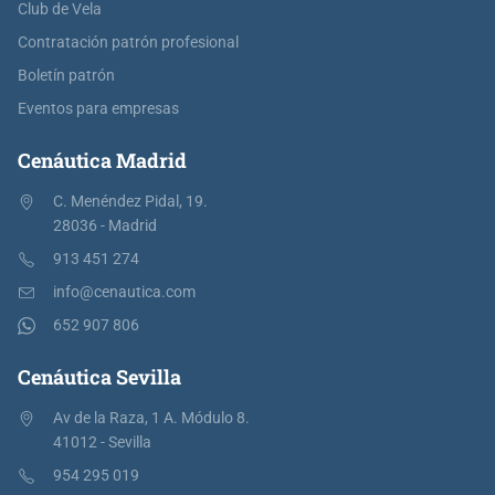
Club de Vela
Contratación patrón profesional
Boletín patrón
Eventos para empresas
Cenáutica Madrid
C. Menéndez Pidal, 19.
28036 - Madrid
913 451 274
info@cenautica.com
652 907 806
Cenáutica Sevilla
Av de la Raza, 1 A. Módulo 8.
41012 - Sevilla
954 295 019