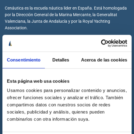
Cenáutica es la escuela náutica lider en España. Está homologada
por la Dirección General de la Marina Mercante, la Generalitat
Valenciana, la Junta de Andalucía y por la Royal Yachting
Association.
Cenáutica
Consentimiento
Detalles
Acerca de las cookies
Escuela náutica
Escuela náutica virtual
Esta página web usa cookies
Contacta con Cenáutica
Usamos cookies para personalizar contenido y anuncios,
ofrecer funciones sociales y analizar el tráfico. También
Historia de Cenáutica
compartimos datos con nuestros socios de redes
Trabaja con Cenáutica
sociales, publicidad y análisis, quienes pueden
Sala de prensa
combinarlos con otra información suya.
Preguntas frecuentes
Diccionario Náutico