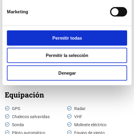
Marketing
Descripción
Permitir todas
Modelo:
Bénéteau - Cyclades
Capacidad:
11 plazas
Permitir la selección
43.4
Eslora:
Cabinas:
4
Año:
2022
Denegar
Baños:
2
Equipación
GPS
Radar
Chalecos salvavidas
VHF
Sonda
Molinete eléctrico
Piloto automático
Equipo de viento