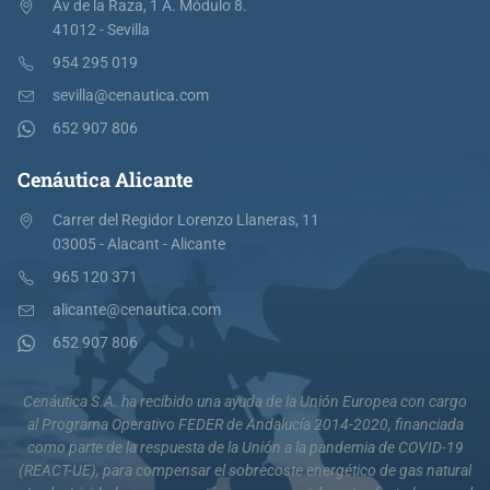
Av de la Raza, 1 A. Módulo 8.
41012 - Sevilla
954 295 019
sevilla@cenautica.com
652 907 806
Cenáutica Alicante
Carrer del Regidor Lorenzo Llaneras, 11
03005 - Alacant - Alicante
965 120 371
alicante@cenautica.com
652 907 806
Cenáutica S.A. ha recibido una ayuda de la Unión Europea con cargo
al Programa Operativo FEDER de Andalucía 2014-2020, financiada
como parte de la respuesta de la Unión a la pandemia de COVID-19
(REACT-UE), para compensar el sobrecoste energético de gas natural