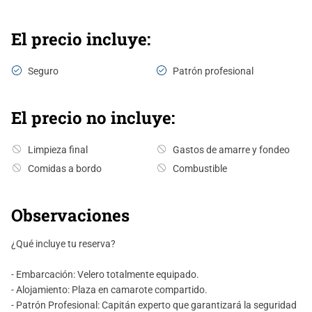
protegidos más importantes del Mediterráneo.
- Tiempo para snorkel, baño y observación de la vida marina.
El precio incluye:
- Por la tarde buscaremos abrigo en el Puerto de L'Estartit o en un
fondeo cercano, según las condiciones meteorológicas.
Seguro
Patrón profesional
- Puesta de sol y noche en un entorno privilegiado de la Costa
Brava.
El precio no incluye:
Día 3 · Domingo · Calas de la Costa Brava y regreso.
Limpieza final
Gastos de amarre y fondeo
- Navegación de regreso hacia Barcelona.
- Parada en una cala de la Costa Brava para desayunar, bañarnos y
Comidas a bordo
Combustible
disfrutar de las últimas horas de la travesía.
- Llegada al puerto base por la tarde.
Observaciones
¿Qué incluye tu reserva?
- Embarcación: Velero totalmente equipado.
- Alojamiento: Plaza en camarote compartido.
- Patrón Profesional: Capitán experto que garantizará la seguridad