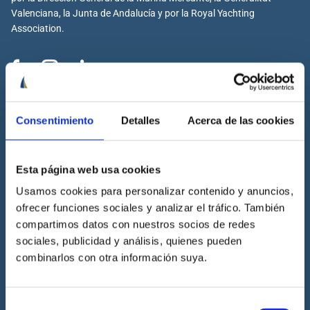
Valenciana, la Junta de Andalucía y por la Royal Yachting
Association.
Cenáutica
Consentimiento
Detalles
Acerca de las cookies
Escuela náutica
Escuela náutica virtual
Esta página web usa cookies
Contacta con Cenáutica
Historia de Cenáutica
Usamos cookies para personalizar contenido y anuncios,
ofrecer funciones sociales y analizar el tráfico. También
Trabaja con Cenáutica
compartimos datos con nuestros socios de redes
Sala de prensa
sociales, publicidad y análisis, quienes pueden
Preguntas frecuentes
combinarlos con otra información suya.
Diccionario Náutico
Blog
Selección