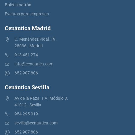
Boletín patrón
Eventos para empresas
Cenáutica Madrid
C. Menéndez Pidal, 19.
28036 - Madrid
913 451 274
info@cenautica.com
652 907 806
Cenáutica Sevilla
Av de la Raza, 1 A. Módulo 8.
41012 - Sevilla
954 295 019
sevilla@cenautica.com
652 907 806