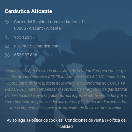
Cenáutica Alicante
Carrer del Regidor Lorenzo Llaneras, 11
03005 - Alacant - Alicante
965 120 371
alicante@cenautica.com
652 907 806
Cenáutica S.A. ha recibido una ayuda de la Unión Europea con cargo
al Programa Operativo FEDER de Andalucía 2014-2020, financiada
como parte de la respuesta de la Unión a la pandemia de COVID-19
(REACT-UE), para compensar el sobrecoste energético de gas natural
y/o electricidad a pymes y autónomos especialmente afectados por el
incremento de los precios del gas natural y la electricidad provocados
por el impacto de la guerra de agresión de Rusia contra Ucrania.
Aviso legal
|
Política de cookies
|
Condiciones de venta
|
Política de
calidad