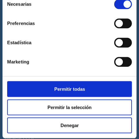
Necesarias
de
Prácticas de titulaciones náuticas
consentimiento
Prácticas de PNB
Preferencias
Prácticas de PER
Prácticas de ampliación de atribuciones de PER
Estadística
Prácticas de Patrón de Yate
Prácticas de Capitán de Yate
Marketing
Prácticas de habilitación a vela
Titulaciones náuticas
Permitir todas
Curso de Licencia de Navegación
Curso de PNB
Permitir la selección
Curso de PER
Curso de Patrón de Yate
Denegar
Curso de Capitán de Yate
Curso de PPER