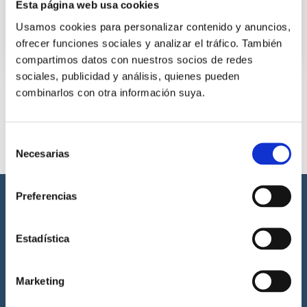
Esta página web usa cookies
Usamos cookies para personalizar contenido y anuncios,
900 €
por persona
ofrecer funciones sociales y analizar el tráfico. También
compartimos datos con nuestros socios de redes
sociales, publicidad y análisis, quienes pueden
combinarlos con otra información suya.
Selección
Necesarias
de
consentimiento
Preferencias
Estadística
Cenáutica es la escuela náutica lider en España. Está homologada
Marketing
por la Dirección General de la Marina Mercante, la Generalitat
Valenciana, la Junta de Andalucía y por la Royal Yachting