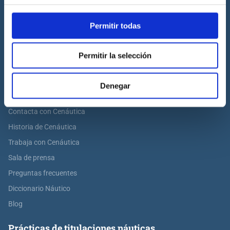
Association.
Permitir todas
Permitir la selección
Cenáutica
Escuela náutica
Denegar
Escuela náutica virtual
Contacta con Cenáutica
Historia de Cenáutica
Trabaja con Cenáutica
Sala de prensa
Preguntas frecuentes
Diccionario Náutico
Blog
Prácticas de titulaciones náuticas