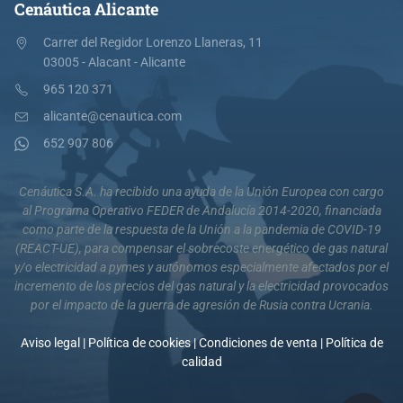
Cenáutica Alicante
Carrer del Regidor Lorenzo Llaneras, 11
03005 - Alacant - Alicante
965 120 371
alicante@cenautica.com
652 907 806
Cenáutica S.A. ha recibido una ayuda de la Unión Europea con cargo
al Programa Operativo FEDER de Andalucía 2014-2020, financiada
como parte de la respuesta de la Unión a la pandemia de COVID-19
(REACT-UE), para compensar el sobrecoste energético de gas natural
y/o electricidad a pymes y autónomos especialmente afectados por el
incremento de los precios del gas natural y la electricidad provocados
por el impacto de la guerra de agresión de Rusia contra Ucrania.
Aviso legal
|
Política de cookies
|
Condiciones de venta
|
Política de
calidad