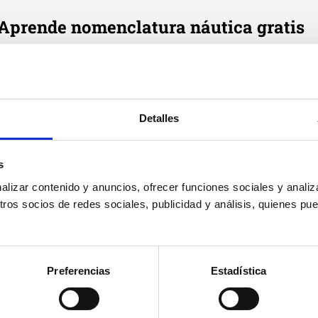
Aprende nomenclatura náutica gratis
e cada día en tu correo tres definiciones de términos náutic
Email
*
Detalles
Suscribirme
Acepto
política de privacidad
de Cenautica y
términos del
s
servicio
y
privacidad
de Google reCaptcha
izar contenido y anuncios, ofrecer funciones sociales y analiza
os socios de redes sociales, publicidad y análisis, quienes pu
Preferencias
Estadística
Cenáutica
Prác