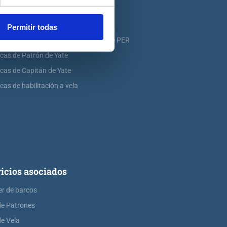
icas de PNB
icas de PER
Permitir todas
icas de ampliación de atribuciones de PER
icas de Patrón de Yate
icas de Capitán de Yate
cas de habilitación a vela
icios asociados
er de barcos
de Patrones
de Vela