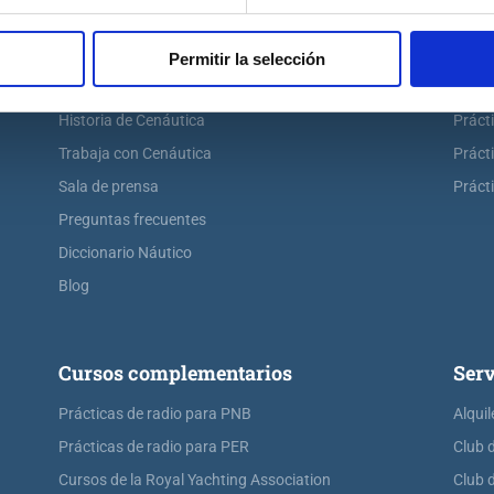
Escuela náutica
Práct
Escuela náutica virtual
Práct
Permitir la selección
Contacta con Cenáutica
Práct
Historia de Cenáutica
Práct
Trabaja con Cenáutica
Práct
Sala de prensa
Prácti
Preguntas frecuentes
Diccionario Náutico
Blog
Cursos complementarios
Serv
Prácticas de radio para PNB
Alquil
Prácticas de radio para PER
Club 
Cursos de la Royal Yachting Association
Club 