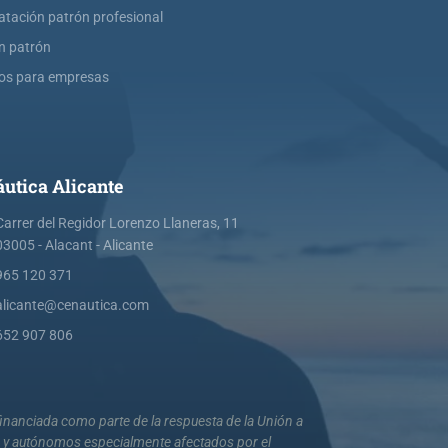
atación patrón profesional
ín patrón
os para empresas
utica Alicante
Carrer del Regidor Lorenzo Llaneras, 11
03005 - Alacant - Alicante
965 120 371
alicante@cenautica.com
652 907 806
nanciada como parte de la respuesta de la Unión a
s y autónomos especialmente afectados por el