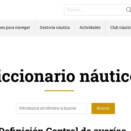
nes para navegar
Gestoría náutica
Actividades
Club náuti
iccionario náutic
Definición Control de averías