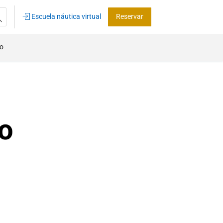
Escuela náutica virtual
Reservar
co
o