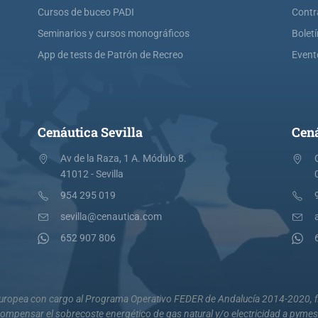
Cursos de buceo PADI
Contr
Seminarios y cursos monográficos
Bolet
App de tests de Patrón de Recreo
Event
Cenáutica Sevilla
Cená
Av de la Raza, 1 A. Módulo 8.
41012 - Sevilla
954 295 019
sevilla@cenautica.com
652 907 806
 Europea con cargo al Programa Operativo FEDER de Andalucía 2014-2020, fi
mpensar el sobrecoste energético de gas natural y/o electricidad a pyme