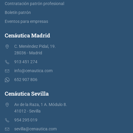
Contratación patrón profesional
Boletín patrón
Eventos para empresas
Cenáutica Madrid
C. Menéndez Pidal, 19.
28036 - Madrid
913 451 274
info@cenautica.com
652 907 806
Cenáutica Sevilla
Av de la Raza, 1 A. Módulo 8.
41012 - Sevilla
954 295 019
sevilla@cenautica.com