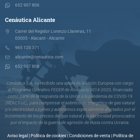
652 907 806
Cenáutica Alicante
Carrer del Regidor Lorenzo Llaneras, 11
03005 - Alacant - Alicante
965 120 371
alicante@cenautica.com
652 907 806
Cenáutica S.A. ha recibido una ayuda de la Unión Europea con cargo
al Programa Operativo FEDER de Andalucía 2014-2020, financiada
como parte de la respuesta de la Unión a la pandemia de COVID-19
(REACT-UE), para compensar el sobrecoste energético de gas natural
y/o electricidad a pymes y autónomos especialmente afectados por el
incremento de los precios del gas natural y la electricidad provocados
por el impacto de la guerra de agresión de Rusia contra Ucrania.
Aviso legal
|
Política de cookies
|
Condiciones de venta
|
Política de