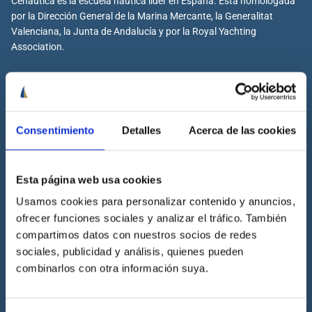
Cenáutica es la escuela náutica lider en España. Está homologada
por la Dirección General de la Marina Mercante, la Generalitat
Valenciana, la Junta de Andalucía y por la Royal Yachting
Association.
Cenáutica
Consentimiento
Detalles
Acerca de las cookies
Escuela náutica
Escuela náutica virtual
Esta página web usa cookies
Contacta con Cenáutica
Usamos cookies para personalizar contenido y anuncios,
Historia de Cenáutica
ofrecer funciones sociales y analizar el tráfico. También
Trabaja con Cenáutica
compartimos datos con nuestros socios de redes
Sala de prensa
sociales, publicidad y análisis, quienes pueden
combinarlos con otra información suya.
Preguntas frecuentes
Diccionario Náutico