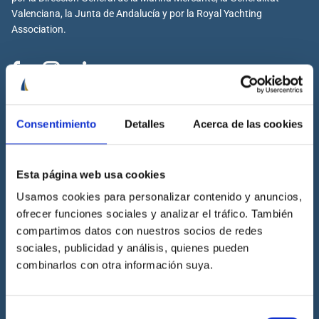
Valenciana, la Junta de Andalucía y por la Royal Yachting
Association.
Cenáutica
Consentimiento
Detalles
Acerca de las cookies
Escuela náutica
Escuela náutica virtual
Esta página web usa cookies
Contacta con Cenáutica
Historia de Cenáutica
Usamos cookies para personalizar contenido y anuncios,
ofrecer funciones sociales y analizar el tráfico. También
Trabaja con Cenáutica
compartimos datos con nuestros socios de redes
Sala de prensa
sociales, publicidad y análisis, quienes pueden
Preguntas frecuentes
combinarlos con otra información suya.
Diccionario Náutico
Blog
Selección