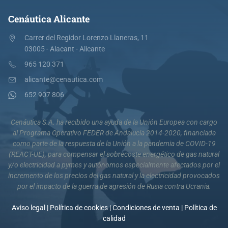
Cenáutica Alicante
Carrer del Regidor Lorenzo Llaneras, 11
03005 - Alacant - Alicante
965 120 371
alicante@cenautica.com
652 907 806
Cenáutica S.A. ha recibido una ayuda de la Unión Europea con cargo
al Programa Operativo FEDER de Andalucía 2014-2020, financiada
como parte de la respuesta de la Unión a la pandemia de COVID-19
(REACT-UE), para compensar el sobrecoste energético de gas natural
y/o electricidad a pymes y autónomos especialmente afectados por el
incremento de los precios del gas natural y la electricidad provocados
por el impacto de la guerra de agresión de Rusia contra Ucrania.
Aviso legal
|
Política de cookies
|
Condiciones de venta
|
Política de
calidad