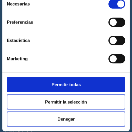
Necesarias
de
Prácticas de titulaciones náuticas
consentimiento
Prácticas de PNB
Preferencias
Prácticas de PER
Prácticas de ampliación de atribuciones de PER
Estadística
Prácticas de Patrón de Yate
Prácticas de Capitán de Yate
Marketing
Prácticas de habilitación a vela
Titulaciones náuticas
Permitir todas
Curso de Licencia de Navegación
Curso de PNB
Permitir la selección
Curso de PER
Curso de Patrón de Yate
Denegar
Curso de Capitán de Yate
Curso de PPER