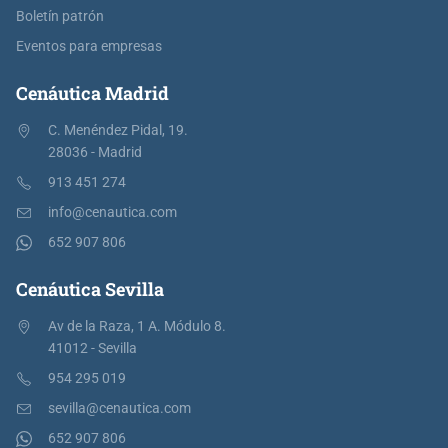
Boletín patrón
Eventos para empresas
Cenáutica Madrid
C. Menéndez Pidal, 19.
28036 - Madrid
913 451 274
info@cenautica.com
652 907 806
Cenáutica Sevilla
Av de la Raza, 1 A. Módulo 8.
41012 - Sevilla
954 295 019
sevilla@cenautica.com
652 907 806