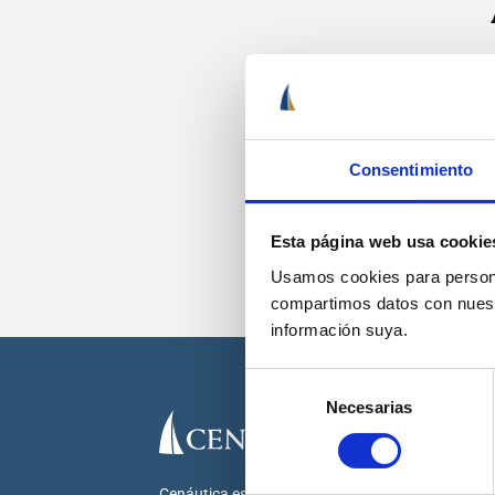
Recib
Consentimiento
Esta página web usa cookie
Usamos cookies para personal
compartimos datos con nuestr
información suya.
Selección
Necesarias
de
consentimiento
Cenáutica es la escuela náutica lider en España.