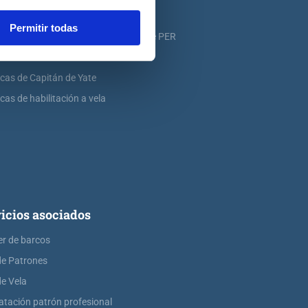
icas de PER
Permitir todas
icas de ampliación de atribuciones de PER
icas de Patrón de Yate
icas de Capitán de Yate
cas de habilitación a vela
icios asociados
er de barcos
de Patrones
de Vela
atación patrón profesional