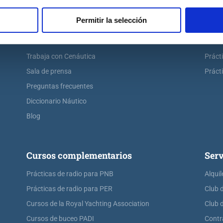
Escuela náutica virtual
Práct
Permitir la selección
Contacta con Cenáutica
Práct
Historia de Cenáutica
Práct
Trabaja con Cenáutica
Práct
Sala de prensa
Prácti
Preguntas frecuentes
Diccionario Náutico
Blog
Cursos complementarios
Serv
Prácticas de radio para PNB
Alquil
Prácticas de radio para PER
Club 
Cursos de la Royal Yachting Association
Club 
Cursos de buceo PADI
Contr