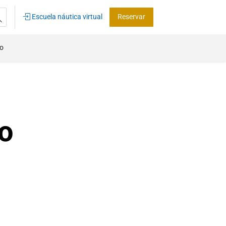
Escuela náutica virtual
Reservar
co
o