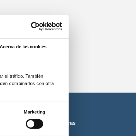
os.
Acerca de las cookies
r el tráfico. También
eden combinarlos con otra
Marketing
ticas de titulaciones náuticas
icas de PNB