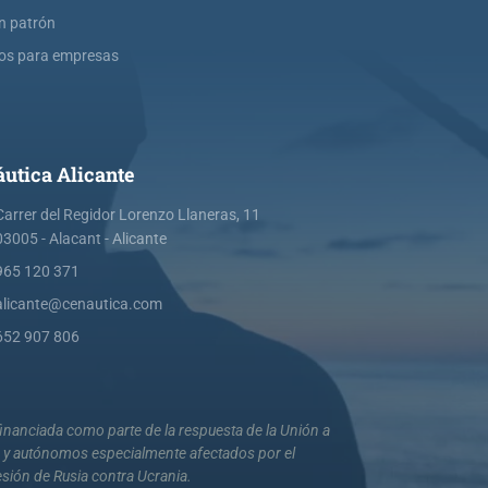
ín patrón
os para empresas
utica Alicante
Carrer del Regidor Lorenzo Llaneras, 11
03005 - Alacant - Alicante
965 120 371
alicante@cenautica.com
652 907 806
nanciada como parte de la respuesta de la Unión a
s y autónomos especialmente afectados por el
esión de Rusia contra Ucrania.