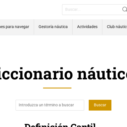
nes para navegar
Gestoría náutica
Actividades
Club náuti
iccionario náutic
Definición Cantil