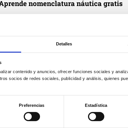
Aprende nomenclatura náutica gratis
e cada día en tu correo tres definiciones de términos náutic
Email
*
Detalles
Suscribirme
Acepto
política de privacidad
de Cenautica y
términos del
s
servicio
y
privacidad
de Google reCaptcha
izar contenido y anuncios, ofrecer funciones sociales y analiza
os socios de redes sociales, publicidad y análisis, quienes pu
Preferencias
Estadística
Cenáutica
Prác
Escuela náutica
Práct