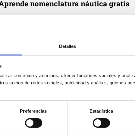
Aprende nomenclatura náutica gratis
e cada día en tu correo tres definiciones de términos náutic
Email
*
Detalles
Suscribirme
Acepto
política de privacidad
de Cenautica y
términos del
s
servicio
y
privacidad
de Google reCaptcha
izar contenido y anuncios, ofrecer funciones sociales y analiza
os socios de redes sociales, publicidad y análisis, quienes pu
Preferencias
Estadística
Cenáutica
Prác
Escuela náutica
Práct