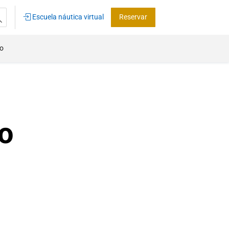
Escuela náutica virtual
Reservar
co
o