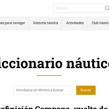
nes para navegar
Gestoría náutica
Actividades
Club náuti
iccionario náutic
efinición Campana, vuelta de