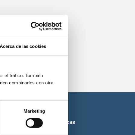
os.
Acerca de las cookies
r el tráfico. También
eden combinarlos con otra
Marketing
ticas de titulaciones náuticas
icas de PNB