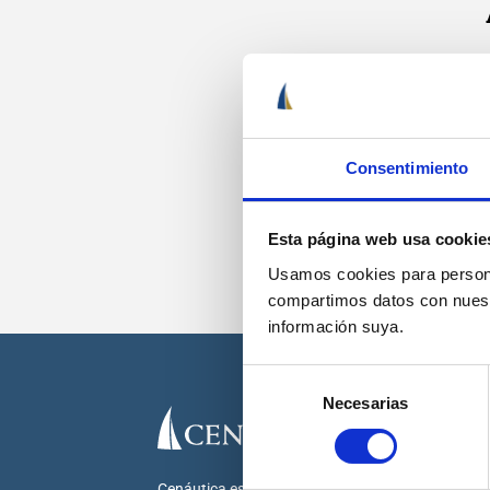
Recib
Consentimiento
Esta página web usa cookie
Usamos cookies para personal
compartimos datos con nuestr
información suya.
Selección
Necesarias
de
consentimiento
Cenáutica es la escuela náutica lider en España.