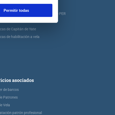
icas de PER
Permitir todas
icas de ampliación de atribuciones de PER
icas de Patrón de Yate
icas de Capitán de Yate
cas de habilitación a vela
icios asociados
er de barcos
de Patrones
de Vela
atación patrón profesional