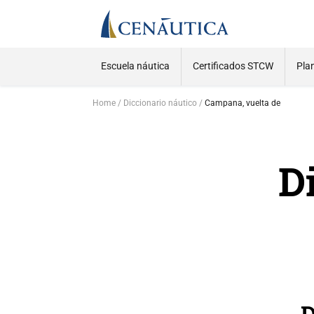
Escuela náutica
Certificados STCW
Pla
Home
Diccionario náutico
Campana, vuelta de
D
D