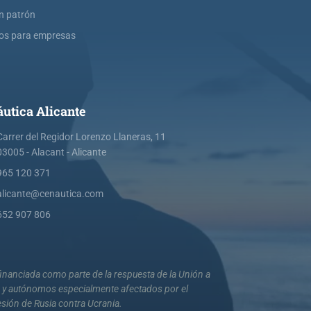
ín patrón
os para empresas
utica Alicante
Carrer del Regidor Lorenzo Llaneras, 11
03005 - Alacant - Alicante
965 120 371
alicante@cenautica.com
652 907 806
nanciada como parte de la respuesta de la Unión a
s y autónomos especialmente afectados por el
esión de Rusia contra Ucrania.