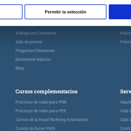
Escuela náutica virtual
Práct
Permitir la selección
Contacta con Cenáutica
Práct
Historia de Cenáutica
Práct
Trabaja con Cenáutica
Práct
Sala de prensa
Prácti
Preguntas frecuentes
Diccionario Náutico
Blog
Cursos complementarios
Serv
Prácticas de radio para PNB
Alquil
Prácticas de radio para PER
Club 
Cursos de la Royal Yachting Association
Club 
Cursos de buceo PADI
Contr