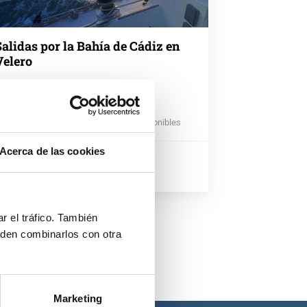
Salidas por la Bahía de Cádiz en
Velero
El Puerto de Santa María, España
róxima salida: 7 agosto · 86 fechas disponibles
Acerca de las cookies
250 €
por barco
r el tráfico. También
eden combinarlos con otra
Marketing