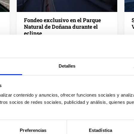
Fondeo exclusivo en el Parque
Natural de Doñana durante el
eclipse
Chipiona, España
Próxima salida: 12 agosto · 1 fecha disponible
P
Detalles
1.000 €
por barco
s
izar contenido y anuncios, ofrecer funciones sociales y analiza
os socios de redes sociales, publicidad y análisis, quienes pu
Preferencias
Estadística