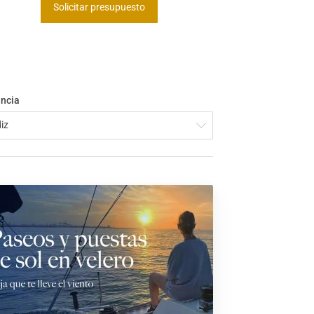
Solicitar presupuesto
incia
iz