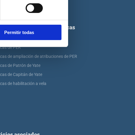
ticas de titulaciones náuticas
Permitir todas
icas de PNB
icas de PER
icas de ampliación de atribuciones de PER
icas de Patrón de Yate
icas de Capitán de Yate
cas de habilitación a vela
icios asociados