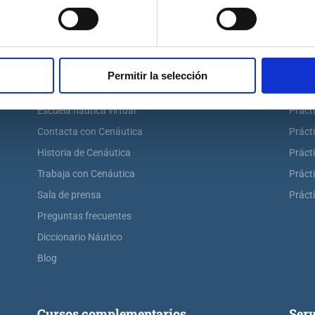
Cenáutica
Prác
Permitir la selección
Escuela náutica
Práct
Escuela náutica virtual
Práct
Contacta con Cenáutica
Práct
Historia de Cenáutica
Práct
Trabaja con Cenáutica
Práct
Sala de prensa
Prácti
Preguntas frecuentes
Diccionario Náutico
Blog
Cursos complementarios
Serv