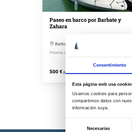
Paseo en barco por Barbate y
Zahara
Barbate, España
Próxima salida: 7 agosto · 55 fechas disponibles
Consentimiento
500 €
por barco
Esta página web usa cookie
Usamos cookies para personal
compartimos datos con nuestr
información suya.
Selección
Necesarias
de