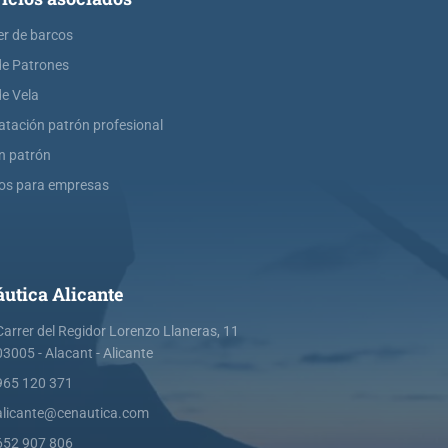
er de barcos
de Patrones
de Vela
atación patrón profesional
ín patrón
os para empresas
utica Alicante
Carrer del Regidor Lorenzo Llaneras, 11
03005 - Alacant - Alicante
965 120 371
alicante@cenautica.com
652 907 806