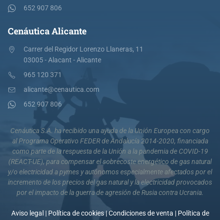
652 907 806
Cenáutica Alicante
Carrer del Regidor Lorenzo Llaneras, 11
03005 - Alacant - Alicante
965 120 371
alicante@cenautica.com
652 907 806
Cenáutica S.A. ha recibido una ayuda de la Unión Europea con cargo
al Programa Operativo FEDER de Andalucía 2014-2020, financiada
como parte de la respuesta de la Unión a la pandemia de COVID-19
(REACT-UE), para compensar el sobrecoste energético de gas natural
y/o electricidad a pymes y autónomos especialmente afectados por el
incremento de los precios del gas natural y la electricidad provocados
por el impacto de la guerra de agresión de Rusia contra Ucrania.
Aviso legal
|
Política de cookies
|
Condiciones de venta
|
Política de