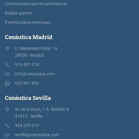
Contratación patrón profesional
Boletín patrón
Eventos para empresas
Cenáutica Madrid
C. Menéndez Pidal, 19.
28036 - Madrid
913 451 274
info@cenautica.com
652 907 806
Cenáutica Sevilla
Av de la Raza, 1 A. Módulo 8.
41012 - Sevilla
954 295 019
sevilla@cenautica.com