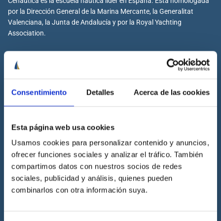
Cenáutica es la escuela náutica lider en España. Está homologada
por la Dirección General de la Marina Mercante, la Generalitat
Valenciana, la Junta de Andalucía y por la Royal Yachting
Association.
Cenáutica
Consentimiento
Detalles
Acerca de las cookies
Escuela náutica
Escuela náutica virtual
Esta página web usa cookies
Contacta con Cenáutica
Usamos cookies para personalizar contenido y anuncios,
Historia de Cenáutica
ofrecer funciones sociales y analizar el tráfico. También
Trabaja con Cenáutica
compartimos datos con nuestros socios de redes
Sala de prensa
sociales, publicidad y análisis, quienes pueden
combinarlos con otra información suya.
Preguntas frecuentes
Diccionario Náutico