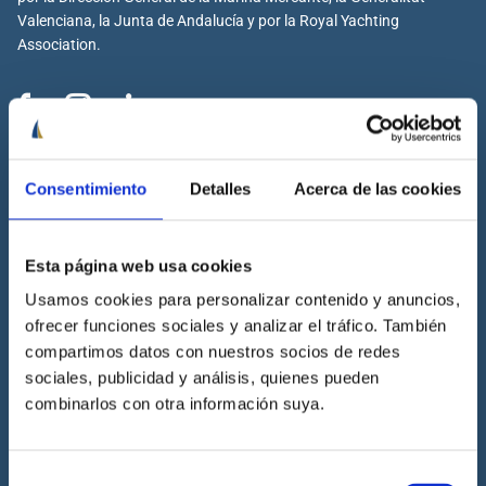
Valenciana, la Junta de Andalucía y por la Royal Yachting
Association.
Cenáutica
Consentimiento
Detalles
Acerca de las cookies
Escuela náutica
Escuela náutica virtual
Esta página web usa cookies
Contacta con Cenáutica
Historia de Cenáutica
Usamos cookies para personalizar contenido y anuncios,
ofrecer funciones sociales y analizar el tráfico. También
Trabaja con Cenáutica
compartimos datos con nuestros socios de redes
Sala de prensa
sociales, publicidad y análisis, quienes pueden
Preguntas frecuentes
combinarlos con otra información suya.
Diccionario Náutico
Blog
Selección