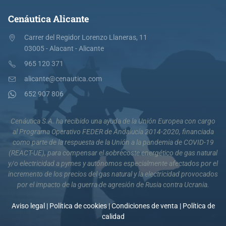
Cenáutica Alicante
Carrer del Regidor Lorenzo Llaneras, 11
03005 - Alacant - Alicante
965 120 371
alicante@cenautica.com
652 907 806
Cenáutica S.A. ha recibido una ayuda de la Unión Europea con cargo
al Programa Operativo FEDER de Andalucía 2014-2020, financiada
como parte de la respuesta de la Unión a la pandemia de COVID-19
(REACT-UE), para compensar el sobrecoste energético de gas natural
y/o electricidad a pymes y autónomos especialmente afectados por el
incremento de los precios del gas natural y la electricidad provocados
por el impacto de la guerra de agresión de Rusia contra Ucrania.
Aviso legal
|
Política de cookies
|
Condiciones de venta
|
Política de
calidad