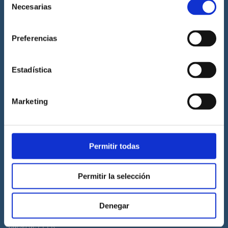
Necesarias
de
Prácticas de titulaciones náuticas
consentimiento
Prácticas de PNB
Preferencias
Prácticas de PER
Prácticas de ampliación de atribuciones de PER
Estadística
Prácticas de Patrón de Yate
Prácticas de Capitán de Yate
Marketing
Prácticas de habilitación a vela
Titulaciones náuticas
Permitir todas
Curso de Licencia de Navegación
Curso de PNB
Permitir la selección
Curso de PER
Curso de Patrón de Yate
Denegar
Curso de Capitán de Yate
Curso de PPER