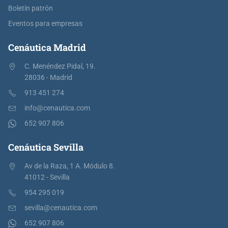
Boletín patrón
Eventos para empresas
Cenáutica Madrid
C. Menéndez Pidal, 19.
28036 - Madrid
913 451 274
info@cenautica.com
652 907 806
Cenáutica Sevilla
Av de la Raza, 1 A. Módulo 8.
41012 - Sevilla
954 295 019
sevilla@cenautica.com
652 907 806