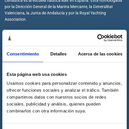
Cenáutica es la escuela náutica lider en España. Está homologada
por la Dirección General de la Marina Mercante, la Generalitat
Valenciana, la Junta de Andalucía y por la Royal Yachting
Association.
Cenáutica
Consentimiento
Detalles
Acerca de las cookies
Escuela náutica
Escuela náutica virtual
Esta página web usa cookies
Contacta con Cenáutica
Usamos cookies para personalizar contenido y anuncios,
Historia de Cenáutica
ofrecer funciones sociales y analizar el tráfico. También
Trabaja con Cenáutica
compartimos datos con nuestros socios de redes
Sala de prensa
sociales, publicidad y análisis, quienes pueden
combinarlos con otra información suya.
Preguntas frecuentes
Diccionario Náutico