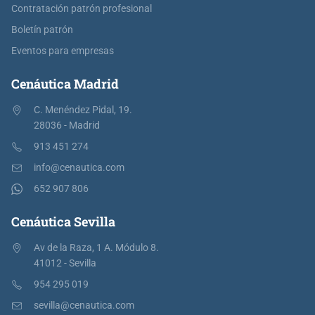
Contratación patrón profesional
Boletín patrón
Eventos para empresas
Cenáutica Madrid
C. Menéndez Pidal, 19.
28036 - Madrid
913 451 274
info@cenautica.com
652 907 806
Cenáutica Sevilla
Av de la Raza, 1 A. Módulo 8.
41012 - Sevilla
954 295 019
sevilla@cenautica.com