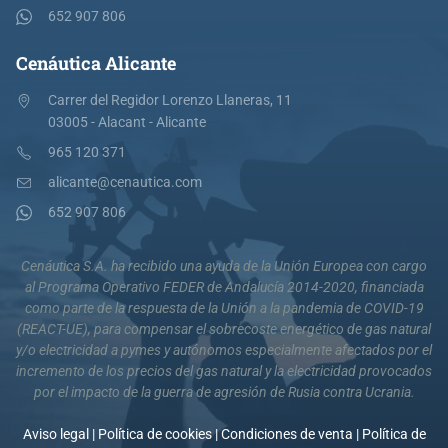
652 907 806
Cenáutica Alicante
Carrer del Regidor Lorenzo Llaneras, 11
03005 - Alacant - Alicante
965 120 371
alicante@cenautica.com
652 907 806
Cenáutica S.A. ha recibido una ayuda de la Unión Europea con cargo
al Programa Operativo FEDER de Andalucía 2014-2020, financiada
como parte de la respuesta de la Unión a la pandemia de COVID-19
(REACT-UE), para compensar el sobrecoste energético de gas natural
y/o electricidad a pymes y autónomos especialmente afectados por el
incremento de los precios del gas natural y la electricidad provocados
por el impacto de la guerra de agresión de Rusia contra Ucrania.
Aviso legal
|
Política de cookies
|
Condiciones de venta
|
Política de