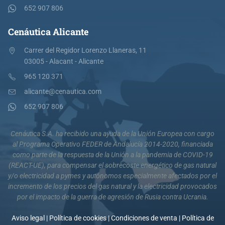
652 907 806
Cenáutica Alicante
Carrer del Regidor Lorenzo Llaneras, 11
03005 - Alacant - Alicante
965 120 371
alicante@cenautica.com
652 907 806
Cenáutica S.A. ha recibido una ayuda de la Unión Europea con cargo
al Programa Operativo FEDER de Andalucía 2014-2020, financiada
como parte de la respuesta de la Unión a la pandemia de COVID-19
(REACT-UE), para compensar el sobrecoste energético de gas natural
y/o electricidad a pymes y autónomos especialmente afectados por el
incremento de los precios del gas natural y la electricidad provocados
por el impacto de la guerra de agresión de Rusia contra Ucrania.
Aviso legal
|
Política de cookies
|
Condiciones de venta
|
Política de