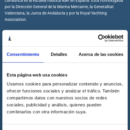
Cenáutica es la escuela náutica lider en España. Está homologada
por la Dirección General de la Marina Mercante, la Generalitat
Valenciana, la Junta de Andalucía y por la Royal Yachting
Association.
Cenáutica
Consentimiento
Detalles
Acerca de las cookies
Escuela náutica
Escuela náutica virtual
Esta página web usa cookies
Contacta con Cenáutica
Usamos cookies para personalizar contenido y anuncios,
Historia de Cenáutica
ofrecer funciones sociales y analizar el tráfico. También
Trabaja con Cenáutica
compartimos datos con nuestros socios de redes
Sala de prensa
sociales, publicidad y análisis, quienes pueden
combinarlos con otra información suya.
Preguntas frecuentes
Diccionario Náutico