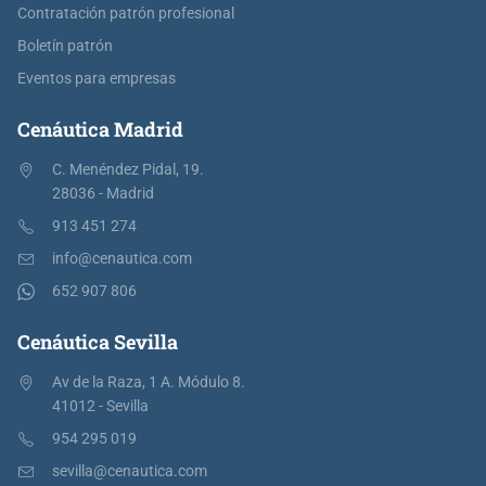
Contratación patrón profesional
Boletín patrón
Eventos para empresas
Cenáutica Madrid
C. Menéndez Pidal, 19.
28036 - Madrid
913 451 274
info@cenautica.com
652 907 806
Cenáutica Sevilla
Av de la Raza, 1 A. Módulo 8.
41012 - Sevilla
954 295 019
sevilla@cenautica.com