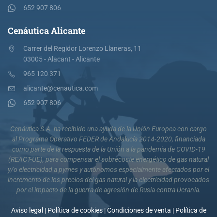
652 907 806
Cenáutica Alicante
Carrer del Regidor Lorenzo Llaneras, 11
03005 - Alacant - Alicante
965 120 371
alicante@cenautica.com
652 907 806
Cenáutica S.A. ha recibido una ayuda de la Unión Europea con cargo
al Programa Operativo FEDER de Andalucía 2014-2020, financiada
como parte de la respuesta de la Unión a la pandemia de COVID-19
(REACT-UE), para compensar el sobrecoste energético de gas natural
y/o electricidad a pymes y autónomos especialmente afectados por el
incremento de los precios del gas natural y la electricidad provocados
por el impacto de la guerra de agresión de Rusia contra Ucrania.
Aviso legal
|
Política de cookies
|
Condiciones de venta
|
Política de