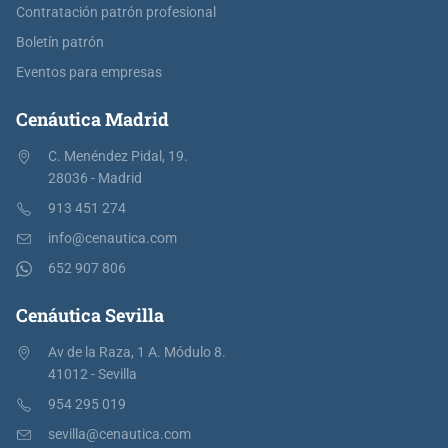
Contratación patrón profesional
Boletín patrón
Eventos para empresas
Cenáutica Madrid
C. Menéndez Pidal, 19.
28036 - Madrid
913 451 274
info@cenautica.com
652 907 806
Cenáutica Sevilla
Av de la Raza, 1 A. Módulo 8.
41012 - Sevilla
954 295 019
sevilla@cenautica.com