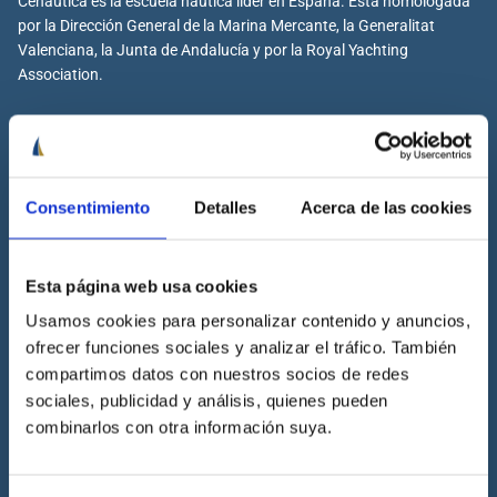
Cenáutica es la escuela náutica lider en España. Está homologada
por la Dirección General de la Marina Mercante, la Generalitat
Valenciana, la Junta de Andalucía y por la Royal Yachting
Association.
Cenáutica
Consentimiento
Detalles
Acerca de las cookies
Escuela náutica
Escuela náutica virtual
Esta página web usa cookies
Contacta con Cenáutica
Usamos cookies para personalizar contenido y anuncios,
Historia de Cenáutica
ofrecer funciones sociales y analizar el tráfico. También
Trabaja con Cenáutica
compartimos datos con nuestros socios de redes
Sala de prensa
sociales, publicidad y análisis, quienes pueden
combinarlos con otra información suya.
Preguntas frecuentes
Diccionario Náutico