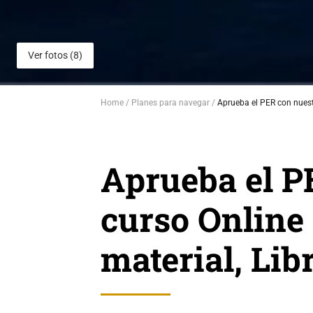
Ver fotos (8)
Home
Planes para navegar
Aprueba el PER con nuestr
Aprueba el P
curso Online 
material, Libr