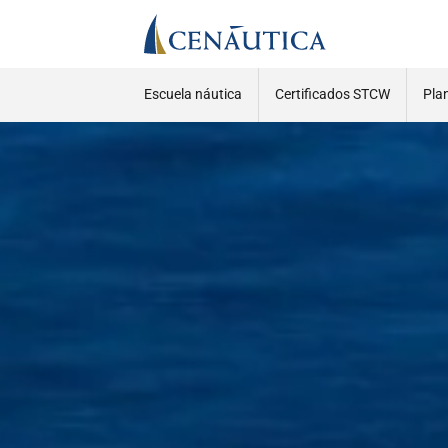
Escuela náutica
Certificados STCW
Pla