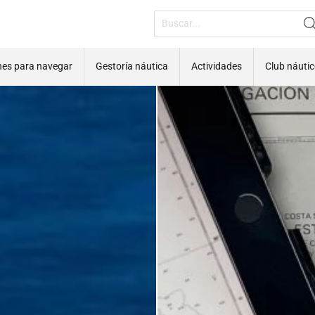
nes para navegar
Gestoría náutica
Actividades
Club náuti