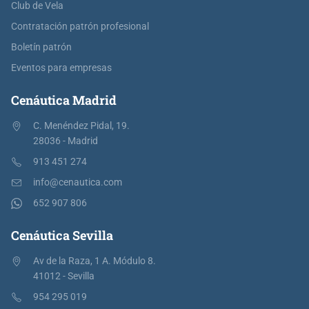
Club de Vela
Contratación patrón profesional
Boletín patrón
Eventos para empresas
Cenáutica Madrid
C. Menéndez Pidal, 19.
28036 - Madrid
913 451 274
info@cenautica.com
652 907 806
Cenáutica Sevilla
Av de la Raza, 1 A. Módulo 8.
41012 - Sevilla
954 295 019