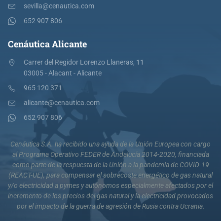
sevilla@cenautica.com
652 907 806
Cenáutica Alicante
Carrer del Regidor Lorenzo Llaneras, 11
03005 - Alacant - Alicante
965 120 371
alicante@cenautica.com
652 907 806
Cenáutica S.A. ha recibido una ayuda de la Unión Europea con cargo
al Programa Operativo FEDER de Andalucía 2014-2020, financiada
como parte de la respuesta de la Unión a la pandemia de COVID-19
(REACT-UE), para compensar el sobrecoste energético de gas natural
y/o electricidad a pymes y autónomos especialmente afectados por el
incremento de los precios del gas natural y la electricidad provocados
por el impacto de la guerra de agresión de Rusia contra Ucrania.