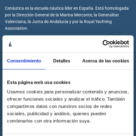
Cenáutica es la escuela náutica lider en España. Está homologada
por la Dirección General de la Marina Mercante, la Generalitat
Valenciana, la Junta de Andalucía y por la Royal Yachting
Association.
Cenáutica
Consentimiento
Detalles
Acerca de las cookies
Escuela náutica
Escuela náutica virtual
Esta página web usa cookies
Contacta con Cenáutica
Usamos cookies para personalizar contenido y anuncios,
ofrecer funciones sociales y analizar el tráfico. También
Historia de Cenáutica
compartimos datos con nuestros socios de redes
Trabaja con Cenáutica
sociales, publicidad y análisis, quienes pueden
Sala de prensa
combinarlos con otra información suya.
Preguntas frecuentes
Diccionario Náutico