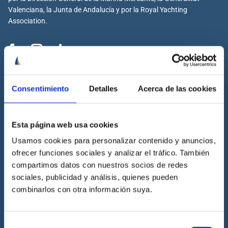
Valenciana, la Junta de Andalucía y por la Royal Yachting
Association.
Cenáutica
Consentimiento
Detalles
Acerca de las cookies
Escuela náutica
Escuela náutica virtual
Esta página web usa cookies
Contacta con Cenáutica
Historia de Cenáutica
Usamos cookies para personalizar contenido y anuncios,
ofrecer funciones sociales y analizar el tráfico. También
Trabaja con Cenáutica
compartimos datos con nuestros socios de redes
Sala de prensa
sociales, publicidad y análisis, quienes pueden
Preguntas frecuentes
combinarlos con otra información suya.
Diccionario Náutico
Blog
Selección