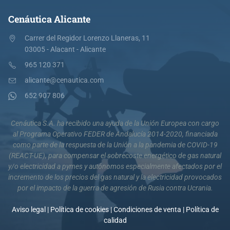
Cenáutica Alicante
Carrer del Regidor Lorenzo Llaneras, 11
03005 - Alacant - Alicante
965 120 371
alicante@cenautica.com
652 907 806
Cenáutica S.A. ha recibido una ayuda de la Unión Europea con cargo
al Programa Operativo FEDER de Andalucía 2014-2020, financiada
como parte de la respuesta de la Unión a la pandemia de COVID-19
(REACT-UE), para compensar el sobrecoste energético de gas natural
y/o electricidad a pymes y autónomos especialmente afectados por el
incremento de los precios del gas natural y la electricidad provocados
por el impacto de la guerra de agresión de Rusia contra Ucrania.
Aviso legal
|
Política de cookies
|
Condiciones de venta
|
Política de
calidad