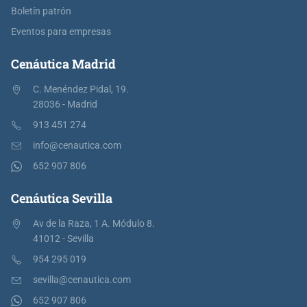
Boletín patrón
Eventos para empresas
Cenáutica Madrid
C. Menéndez Pidal, 19.
28036 - Madrid
913 451 274
info@cenautica.com
652 907 806
Cenáutica Sevilla
Av de la Raza, 1 A. Módulo 8.
41012 - Sevilla
954 295 019
sevilla@cenautica.com
652 907 806