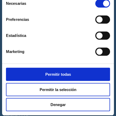
Necesarias
de
Prácticas de titulaciones náuticas
consentimiento
Prácticas de PNB
Preferencias
Prácticas de PER
Prácticas de ampliación de atribuciones de PER
Estadística
Prácticas de Patrón de Yate
Prácticas de Capitán de Yate
Marketing
Prácticas de habilitación a vela
Titulaciones náuticas
Permitir todas
Curso de Licencia de Navegación
Curso de PNB
Permitir la selección
Curso de PER
Curso de Patrón de Yate
Denegar
Curso de Capitán de Yate
Curso de PPER