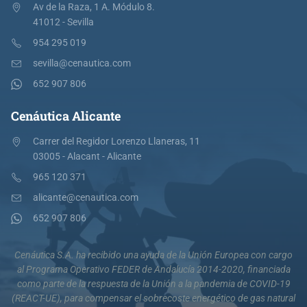
Av de la Raza, 1 A. Módulo 8.
41012 - Sevilla
954 295 019
sevilla@cenautica.com
652 907 806
Cenáutica Alicante
Carrer del Regidor Lorenzo Llaneras, 11
03005 - Alacant - Alicante
965 120 371
alicante@cenautica.com
652 907 806
Cenáutica S.A. ha recibido una ayuda de la Unión Europea con cargo
al Programa Operativo FEDER de Andalucía 2014-2020, financiada
como parte de la respuesta de la Unión a la pandemia de COVID-19
(REACT-UE), para compensar el sobrecoste energético de gas natural