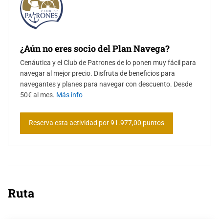
Segunda noche fondeados en Espalmador para disfrutar de la
tranquilidad del lugar.
️ Miércoles DIA 5 — Espalmador → Cala Saona → Es Caló
¿Aún no eres socio del Plan Navega?
Cenáutica y el Club de Patrones de lo ponen muy fácil para
Continuamos recorriendo Formentera navegando hacia Cala
navegar al mejor precio. Disfruta de beneficios para
Saona y posteriormente hasta Es Caló o Migjorn, zonas más
navegantes y planes para navegar con descuento. Desde
tranquilas y auténticas de la isla, perfectas para relajarse y
50€ al mes.
Más info
disfrutar del mar.
️ Jueves DIA 6 — Formentera → Santa Eulalia → Cala Benirrás
Reserva esta actividad por 91.977,00 puntos
Regreso hacia Ibiza por la costa este. Parada en Santa Eulalia y
navegación hacia Cala Benirrás, famosa por sus aguas tranquilas y
sus atardeceres únicos.
Última noche fondeados en Ibiza.
Ruta
️ Viernes DIA 7 — Benirrás → Cala Bassa → San Antonio