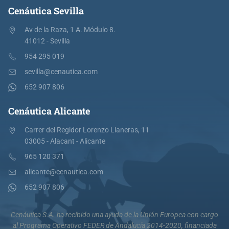
Cenáutica Sevilla
Av de la Raza, 1 A. Módulo 8.
41012 - Sevilla
954 295 019
sevilla@cenautica.com
652 907 806
Cenáutica Alicante
Carrer del Regidor Lorenzo Llaneras, 11
03005 - Alacant - Alicante
965 120 371
alicante@cenautica.com
652 907 806
Cenáutica S.A. ha recibido una ayuda de la Unión Europea con cargo
al Programa Operativo FEDER de Andalucía 2014-2020, financiada