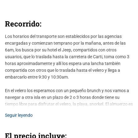
Recorrido:
Los horarios del transporte son establecidos por las agencias
encargadas y comienzan temprano por la mañana, antes de las
6am, los busca por su hotel el Jeep, compartidos con otros
usuarios, que lo traslada hasta la carretera de Carti, toma como 3
horas aproximadamente y allí los espera una lancha también
compartida con otros que lo traslada hasta el velero y llega a
embarcarlo entre 9:30 y 10:30am.
En el velero los esperamos con un pequeño brunch y nos vamos a
navegar a otra isla en un plazo de 2 o 3 horas donde tiene su
tiempo libre para disfrutar el velero, la playa, snorkel. El almuerzo es
entre 1:00 pm y 2:00 pm y la cena entre las 6:00 pm y 7:00 pm con
Seguir leyendo
langosta o pescado fresco del día que nos abastecen los
pescadores artesanales de la región, o preparamos vegetariano
sencillo.
El precio incluye: