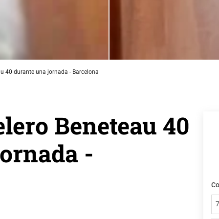
au 40 durante una jornada - Barcelona
elero Beneteau 40
jornada -
Co
7