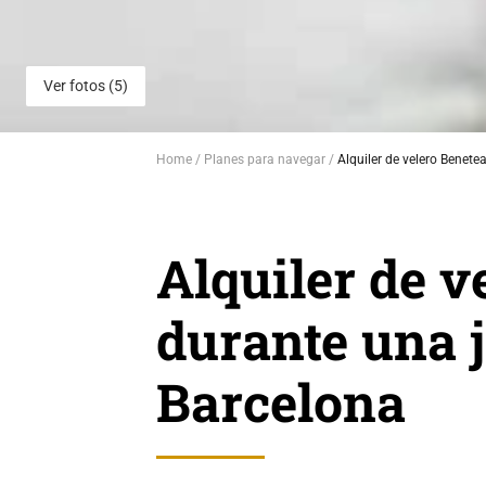
Ver fotos (5)
Home
Planes para navegar
Alquiler de velero Benete
Alquiler de v
durante una 
Barcelona