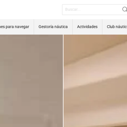
nes para navegar
Gestoría náutica
Actividades
Club náuti