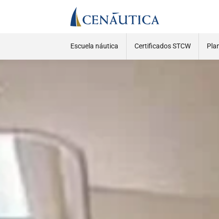
Escuela náutica
Certificados STCW
Pla