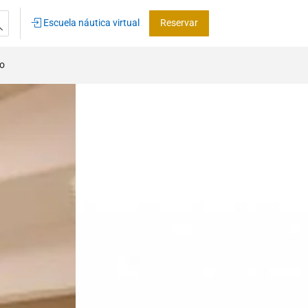
Escuela náutica virtual
Reservar
co