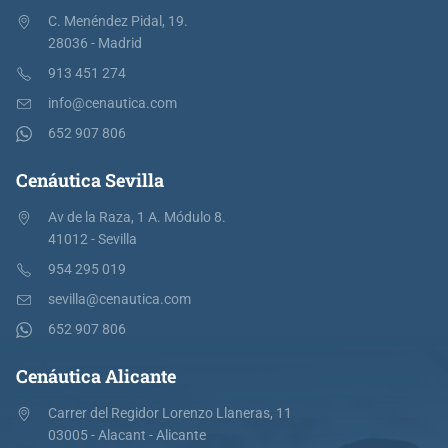
C. Menéndez Pidal, 19.
28036 - Madrid
913 451 274
info@cenautica.com
652 907 806
Cenáutica Sevilla
Av de la Raza, 1 A. Módulo 8.
41012 - Sevilla
954 295 019
sevilla@cenautica.com
652 907 806
Cenáutica Alicante
Carrer del Regidor Lorenzo Llaneras, 11
03005 - Alacant - Alicante