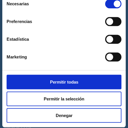
Necesarias
de
Prácticas de titulaciones náuticas
consentimiento
Prácticas de PNB
Preferencias
Prácticas de PER
Prácticas de ampliación de atribuciones de PER
Estadística
Prácticas de Patrón de Yate
Prácticas de Capitán de Yate
Marketing
Prácticas de habilitación a vela
Titulaciones náuticas
Permitir todas
Curso de Licencia de Navegación
Curso de PNB
Permitir la selección
Curso de PER
Curso de Patrón de Yate
Denegar
Curso de Capitán de Yate
Curso de PPER