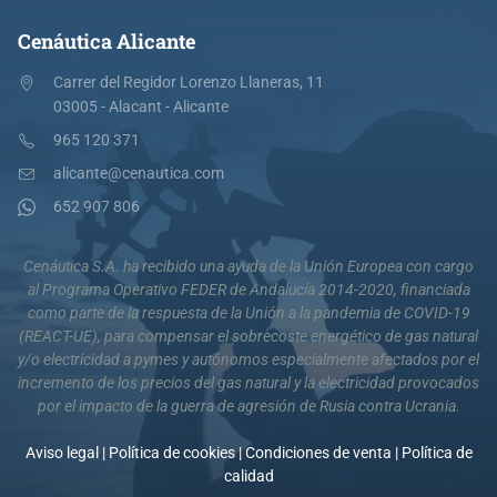
Cenáutica Alicante
Carrer del Regidor Lorenzo Llaneras, 11
03005 - Alacant - Alicante
965 120 371
alicante@cenautica.com
652 907 806
Cenáutica S.A. ha recibido una ayuda de la Unión Europea con cargo
al Programa Operativo FEDER de Andalucía 2014-2020, financiada
como parte de la respuesta de la Unión a la pandemia de COVID-19
(REACT-UE), para compensar el sobrecoste energético de gas natural
y/o electricidad a pymes y autónomos especialmente afectados por el
incremento de los precios del gas natural y la electricidad provocados
por el impacto de la guerra de agresión de Rusia contra Ucrania.
Aviso legal
|
Política de cookies
|
Condiciones de venta
|
Política de
calidad