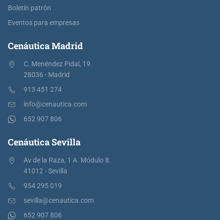
Boletín patrón
Eventos para empresas
Cenáutica Madrid
C. Menéndez Pidal, 19.
28036 - Madrid
913 451 274
info@cenautica.com
652 907 806
Cenáutica Sevilla
Av de la Raza, 1 A. Módulo 8.
41012 - Sevilla
954 295 019
sevilla@cenautica.com
652 907 806