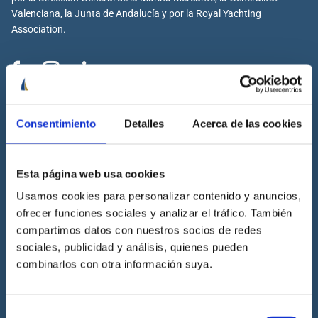
Valenciana, la Junta de Andalucía y por la Royal Yachting
Association.
Cenáutica
Consentimiento
Detalles
Acerca de las cookies
Escuela náutica
Escuela náutica virtual
Esta página web usa cookies
Contacta con Cenáutica
Historia de Cenáutica
Usamos cookies para personalizar contenido y anuncios,
ofrecer funciones sociales y analizar el tráfico. También
Trabaja con Cenáutica
compartimos datos con nuestros socios de redes
Sala de prensa
sociales, publicidad y análisis, quienes pueden
Preguntas frecuentes
combinarlos con otra información suya.
Diccionario Náutico
Blog
Selección