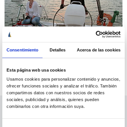
Consentimiento
Detalles
Acerca de las cookies
Curso presencial de Capitán de Yate en Sevilla
El curso de Capitán de Yate presencial en Sevilla es la solución más
Esta página web usa cookies
completa para preparar los exámenes teóricos de esta titulación,
con asistencia regular a clases.
Usamos cookies para personalizar contenido y anuncios,
ofrecer funciones sociales y analizar el tráfico. También
compartimos datos con nuestros socios de redes
sociales, publicidad y análisis, quienes pueden
combinarlos con otra información suya.
Prácticas de Capitán de Yate
Selección