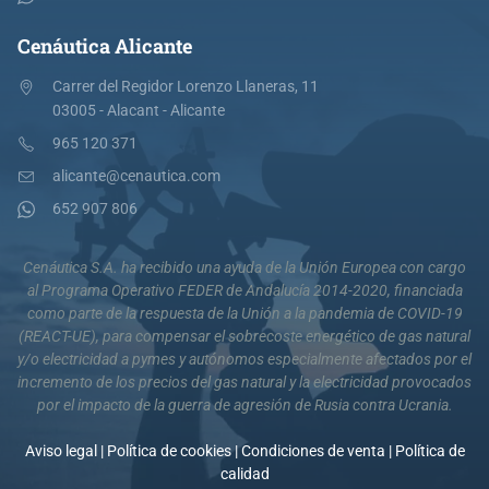
Cenáutica Alicante
Carrer del Regidor Lorenzo Llaneras, 11
03005 - Alacant - Alicante
965 120 371
alicante@cenautica.com
652 907 806
Cenáutica S.A. ha recibido una ayuda de la Unión Europea con cargo
al Programa Operativo FEDER de Andalucía 2014-2020, financiada
como parte de la respuesta de la Unión a la pandemia de COVID-19
(REACT-UE), para compensar el sobrecoste energético de gas natural
y/o electricidad a pymes y autónomos especialmente afectados por el
incremento de los precios del gas natural y la electricidad provocados
por el impacto de la guerra de agresión de Rusia contra Ucrania.
Aviso legal
|
Política de cookies
|
Condiciones de venta
|
Política de
calidad