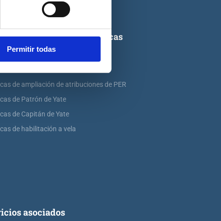
ticas de titulaciones náuticas
Permitir todas
icas de PNB
icas de PER
icas de ampliación de atribuciones de PER
icas de Patrón de Yate
icas de Capitán de Yate
cas de habilitación a vela
icios asociados