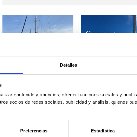
Detalles
Seawind 1000
Asociación deportiva Viento de Levante,
s
Cadiz
117.000€
izar contenido y anuncios, ofrecer funciones sociales y analiza
IVA inc.
os socios de redes sociales, publicidad y análisis, quienes pu
Preferencias
Estadística