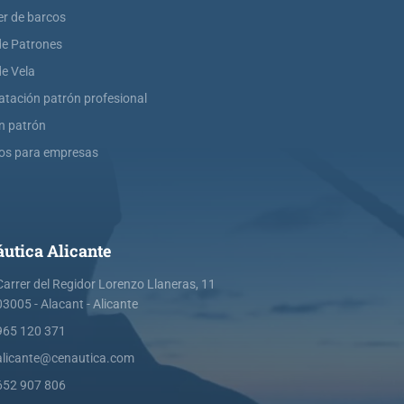
er de barcos
de Patrones
de Vela
atación patrón profesional
ín patrón
os para empresas
utica Alicante
Carrer del Regidor Lorenzo Llaneras, 11
03005 - Alacant - Alicante
965 120 371
alicante@cenautica.com
652 907 806