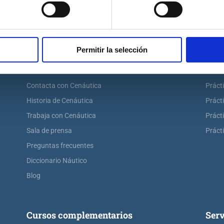
Cenáutica
Prác
Permitir la selección
Escuela náutica
Práct
Escuela náutica virtual
Práct
Contacta con Cenáutica
Práct
Historia de Cenáutica
Práct
Trabaja con Cenáutica
Práct
Sala de prensa
Prácti
Preguntas frecuentes
Diccionario Náutico
Blog
Cursos complementarios
Serv