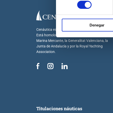
consentimiento
Denegar
Cenáutica es la escuela náutica lider en España.
Está homologada por la Dirección General de la
Marina Mercante, la Generalitat Valenciana, la
Junta de Andalucía y por la Royal Yachting
Association.
Titulaciones náuticas