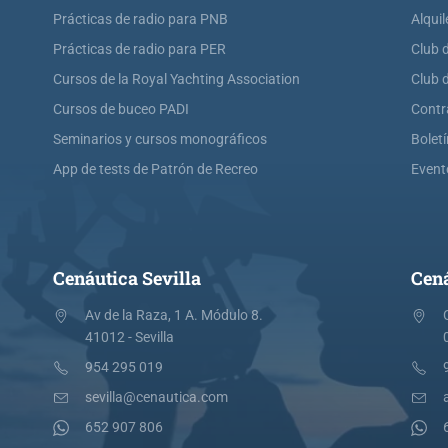
Prácticas de radio para PNB
Alquil
Prácticas de radio para PER
Club 
Cursos de la Royal Yachting Association
Club 
Cursos de buceo PADI
Contr
Seminarios y cursos monográficos
Bolet
App de tests de Patrón de Recreo
Event
Cenáutica Sevilla
Cená
Av de la Raza, 1 A. Módulo 8.
41012 - Sevilla
954 295 019
sevilla@cenautica.com
652 907 806