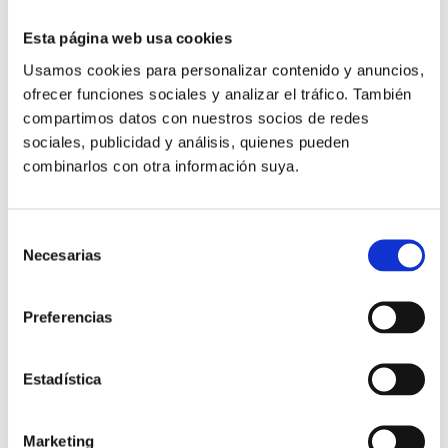
Esta página web usa cookies
Usamos cookies para personalizar contenido y anuncios,
ofrecer funciones sociales y analizar el tráfico. También
compartimos datos con nuestros socios de redes
sociales, publicidad y análisis, quienes pueden
combinarlos con otra información suya.
Selección
Necesarias
de
consentimiento
Bavaria 33
Preferencias
Puerto deportivo Las Fuentes, Alcossebre
59.000€
IVA no inc.
Estadística
Marketing