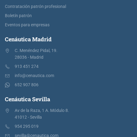
Contratación patrón profesional
Boletín patrón
Eventos para empresas
Cenáutica Madrid
C. Menéndez Pidal, 19.
28036 - Madrid
913 451 274
info@cenautica.com
652 907 806
Cenáutica Sevilla
Av de la Raza, 1 A. Módulo 8.
41012 - Sevilla
954 295 019
sevilla@cenautica.com