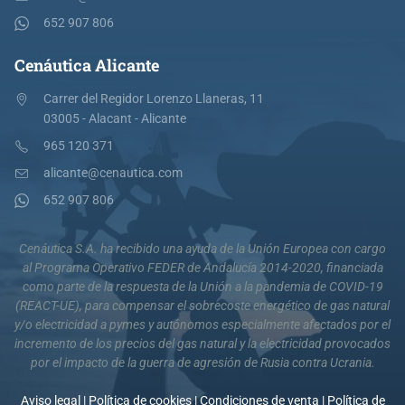
652 907 806
Cenáutica Alicante
Carrer del Regidor Lorenzo Llaneras, 11
03005 - Alacant - Alicante
965 120 371
alicante@cenautica.com
652 907 806
Cenáutica S.A. ha recibido una ayuda de la Unión Europea con cargo
al Programa Operativo FEDER de Andalucía 2014-2020, financiada
como parte de la respuesta de la Unión a la pandemia de COVID-19
(REACT-UE), para compensar el sobrecoste energético de gas natural
y/o electricidad a pymes y autónomos especialmente afectados por el
incremento de los precios del gas natural y la electricidad provocados
por el impacto de la guerra de agresión de Rusia contra Ucrania.
Aviso legal
|
Política de cookies
|
Condiciones de venta
|
Política de